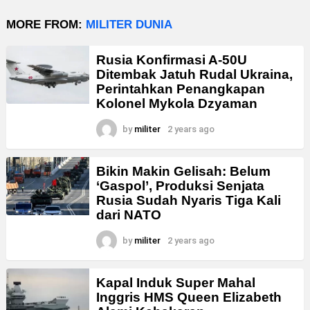
MORE FROM:
MILITER DUNIA
Rusia Konfirmasi A-50U
Ditembak Jatuh Rudal Ukraina,
Perintahkan Penangkapan
Kolonel Mykola Dzyaman
by
militer
2 years ago
Bikin Makin Gelisah: Belum
‘Gaspol’, Produksi Senjata
Rusia Sudah Nyaris Tiga Kali
dari NATO
by
militer
2 years ago
Kapal Induk Super Mahal
Inggris HMS Queen Elizabeth