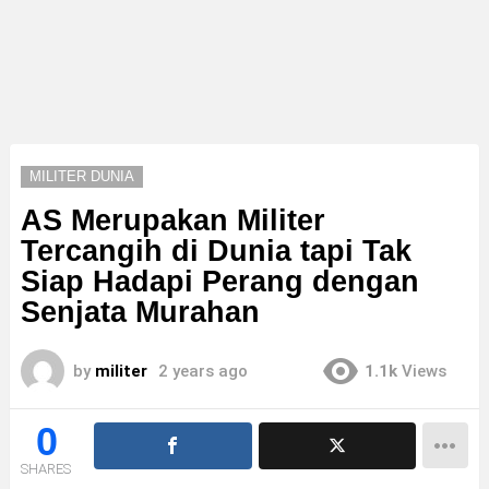
MILITER DUNIA
AS Merupakan Militer
Tercangih di Dunia
tapi Tak
Siap Hadapi Perang dengan
Senjata Murahan
by
militer
2 years ago
1.1k
Views
0
SHARES