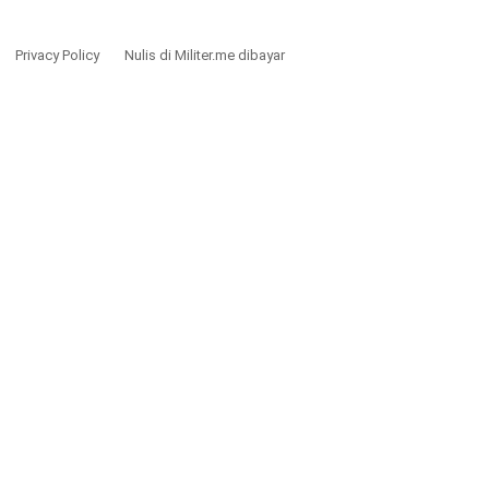
Privacy Policy
Nulis di Militer.me dibayar