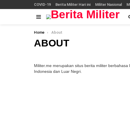
COVID-19
Berita Militer Hari ini
Militer Nasional
Mi
Menu
You are here:
Home
About
ABOUT
Militer.me merupakan situs berita militer berbahasa 
Indonesia dan Luar Negri.