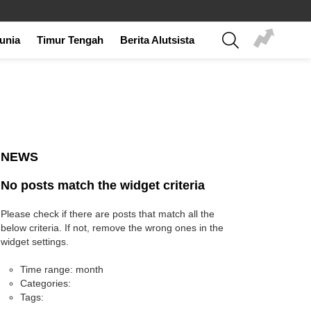
SEARCH
Dunia
Timur Tengah
Berita Alutsista
NEWS
No posts match the widget criteria
Please check if there are posts that match all the
below criteria. If not, remove the wrong ones in the
widget settings.
Time range: month
Categories:
Tags: