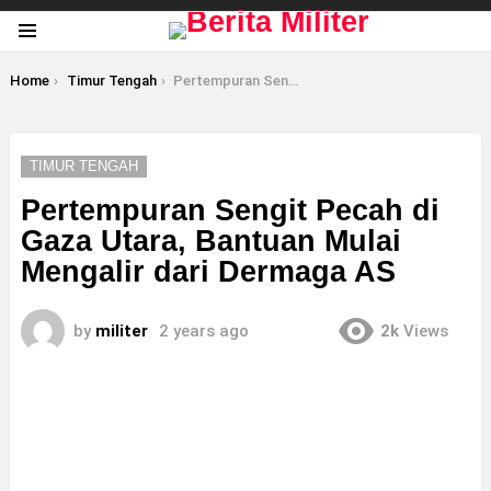
Menu
You are here:
Home
Timur Tengah
Pertempuran Sengit Pecah di Gaza Utara, Bantuan Mulai Mengalir dari Dermaga AS
TIMUR TENGAH
Pertempuran Sengit Pecah di
Gaza Utara, Bantuan Mulai
Mengalir dari Dermaga AS
by
militer
2 years ago
2k
Views