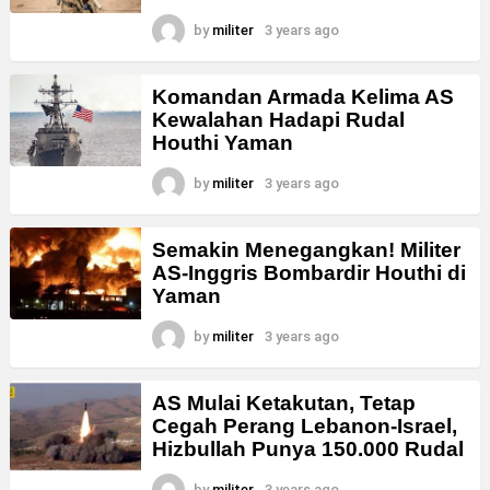
by
militer
3 years ago
Komandan Armada Kelima AS
Kewalahan Hadapi Rudal
Houthi Yaman
by
militer
3 years ago
Semakin Menegangkan! Militer
AS-Inggris Bombardir Houthi di
Yaman
by
militer
3 years ago
AS Mulai Ketakutan, Tetap
Cegah Perang Lebanon-Israel,
Hizbullah Punya 150.000 Rudal
by
militer
3 years ago