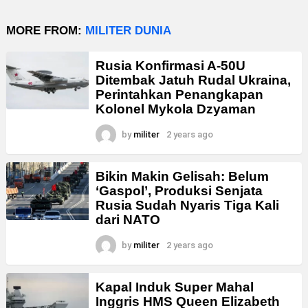
MORE FROM:
MILITER DUNIA
Rusia Konfirmasi A-50U
Ditembak Jatuh Rudal Ukraina,
Perintahkan Penangkapan
Kolonel Mykola Dzyaman
by
militer
2 years ago
Bikin Makin Gelisah: Belum
‘Gaspol’, Produksi Senjata
Rusia Sudah Nyaris Tiga Kali
dari NATO
by
militer
2 years ago
Kapal Induk Super Mahal
Inggris HMS Queen Elizabeth