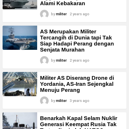
Alami Kebakaran
by
militer
2 years ago
AS Merupakan Militer
Tercangih di Dunia
tapi Tak
Siap Hadapi Perang dengan
Senjata Murahan
by
militer
2 years ago
Militer AS Diserang Drone di
Yordania, AS-Iran Sejengkal
Menuju Perang
by
militer
3 years ago
Benarkah Kapal Selam Nuklir
Generasi Keempat Rusia Tak