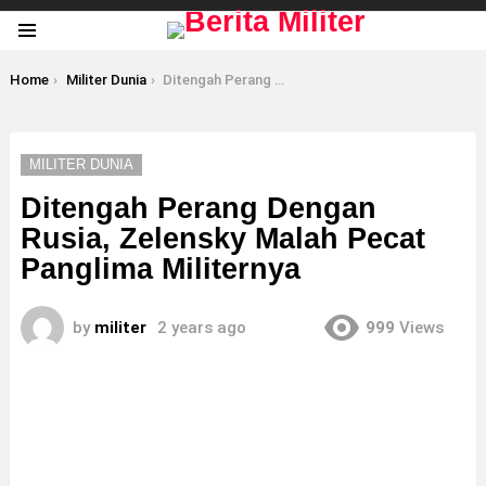
Menu
You are here:
Home
Militer Dunia
Ditengah Perang Dengan Rusia, Zelensky Malah Pecat Panglima Militernya
MILITER DUNIA
Ditengah Perang Dengan
Rusia, Zelensky Malah Pecat
Panglima Militernya
by
militer
2 years ago
999
Views