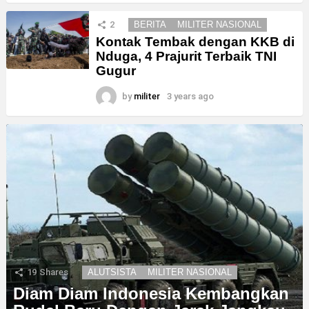
2
BERITA
MILITER NASIONAL
Kontak Tembak dengan KKB di
Nduga, 4 Prajurit Terbaik TNI
Gugur
by
militer
3 years ago
19
Shares
ALUTSISTA
MILITER NASIONAL
Diam Diam Indonesia Kembangkan