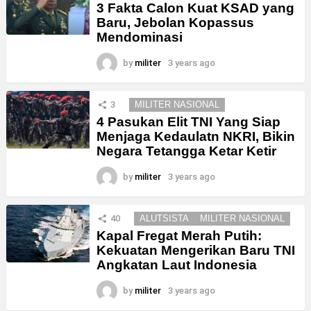
3 Fakta Calon Kuat KSAD yang
Baru, Jebolan Kopassus
Mendominasi
by
militer
3 years ago
3
MILITER NASIONAL
4 Pasukan Elit TNI Yang Siap
Menjaga Kedaulatn NKRI, Bikin
Negara Tetangga Ketar Ketir
by
militer
3 years ago
40
ALUTSISTA
MILITER NASIONAL
Kapal Fregat Merah Putih:
Kekuatan Mengerikan Baru TNI
Angkatan Laut Indonesia
by
militer
3 years ago