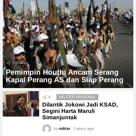
1
Shares
Pemimpin Houthi Ancam Serang
Kapal Perang AS dan Siap Perang
MORE
0
MILITER NASIONAL
STORIES
Dilantik Jokowi Jadi KSAD,
Segini Harta Maruli
Simanjuntak
by
militer
3 years ago