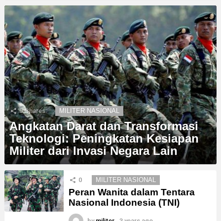
0
Shares
MILITER NASIONAL
Angkatan Darat dan Transformasi
Teknologi: Peningkatan Kesiapan
Militer dari Invasi Negara Lain
0
MILITER NASIONAL
Peran Wanita dalam Tentara
Nasional Indonesia (TNI)
by
militer
3 years ago