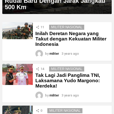
Rudal Baru Dengan Jarak Jangkau
500 Km
11
MILITER NASIONAL
Inilah Deretan Negara yang
Takut dengan Kekuatan Militer
Indonesia
by
militer
3 years ago
14
MILITER NASIONAL
Tak Lagi Jadi Panglima TNI,
Laksamana Yudo Margono:
Merdeka!
by
militer
3 years ago
0
MILITER NASIONAL