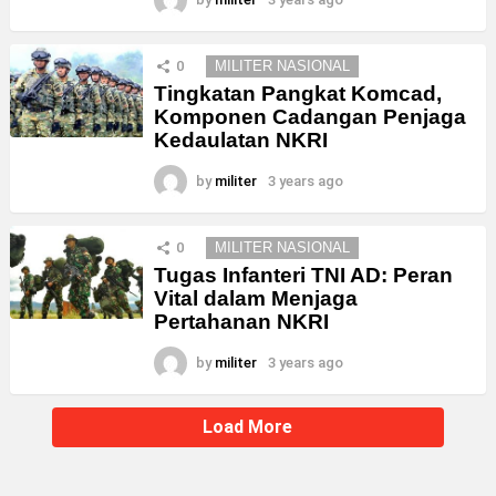
0
MILITER NASIONAL
Tingkatan Pangkat Komcad,
Komponen Cadangan Penjaga
Kedaulatan NKRI
by
militer
3 years ago
0
MILITER NASIONAL
Tugas Infanteri TNI AD: Peran
Vital dalam Menjaga
Pertahanan NKRI
by
militer
3 years ago
Load More